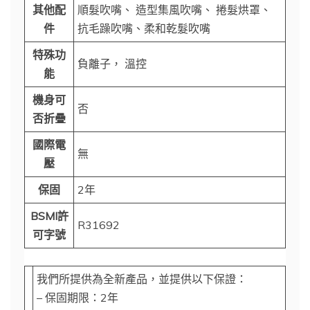
其他配
順髮吹嘴、 造型集風吹嘴、 捲髮烘罩、
件
抗毛躁吹嘴、柔和乾髮吹嘴
特殊功
負離子， 溫控
能
機身可
否
否折疊
國際電
無
壓
保固
2年
BSMI許
R31692
可字號
我們所提供為全新產品，並提供以下保證：
– 保固期限：2年