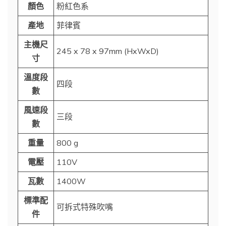
顏色
粉紅色系
產地
菲律賓
主機尺
245 x 78 x 97mm (HxWxD)
寸
溫度段
四段
數
風速段
三段
數
重量
800 g
電壓
110V
瓦數
1400W
標準配
可拆式特殊吹嘴
件