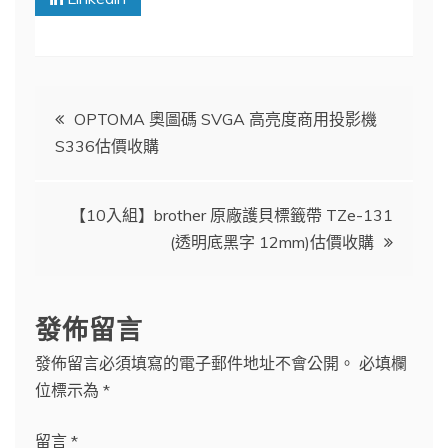
文
OPTOMA 奧圖碼 SVGA 高亮度商用投影機
S336估價收購
章
導
【10入組】brother 原廠護貝標籤帶 TZe-131
(透明底黑字 12mm)估價收購
覽
發佈留言
發佈留言必須填寫的電子郵件地址不會公開。
必填欄
位標示為
*
留言
*