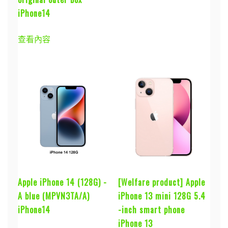
iPhone14
查看內容
Apple iPhone 14 (128G) -
[Welfare product] Apple
A blue (MPVN3TA/A)
iPhone 13 mini 128G 5.4
iPhone14
-inch smart phone
iPhone 13