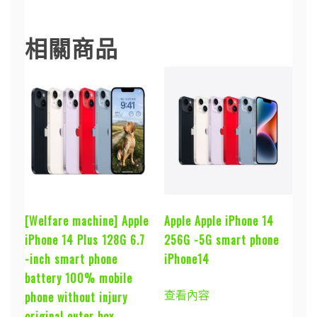
相關商品
[Welfare machine] Apple
Apple Apple iPhone 14
iPhone 14 Plus 128G 6.7
256G -5G smart phone
-inch smart phone
iPhone14
battery 100% mobile
查看內容
phone without injury
original outer box