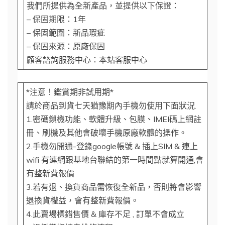
我們所提供為全新產品，並提供以下保證：
– 保固期限：1年
– 保固範圍：新品瑕疵
– 保固來源：原廠保固
顧客諮詢服務中心：本站客服中心
*注意！鑑賞期非試用期*
請於商品到貨七天猶豫期內手機勿使用下面狀況.
1.密碼鎖機功能、軟體升級、包膜、IMEI碼上網註
冊、刷機及其他會破壞手機原廠軟體的操作。
2.手機勿開通-登錄google帳號 & 插上SIM & 連上
wifi 有連網跟基地台聯結的第一時間點就算開通,會
有整新費報價
3.若有退、換貨商品需恢復全新品，否則將會影響
退換貨權益，會有整新費報價。
4.此賣場標錯售價 & 庫存不足 , 訂單不會成立