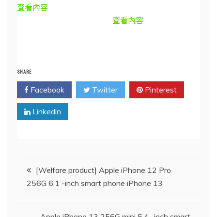
查看內容
查看內容
SHARE
Facebook
Twitter
Pinterest
Linkedin
文
[Welfare product] Apple iPhone 12 Pro
256G 6.1 -inch smart phone iPhone 13
章
Apple iPhone 13 256G mini 5.4 -inch smart