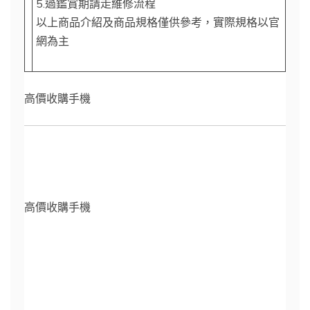
5.過鑑賞期請走維修流程
以上商品介紹及商品規格僅供參考，實際規格以官
網為主
高價收購手機
高價收購手機
購買iPhone 14 與iPhone 14 Plus – Apple (台灣)
https://www.apple.com › iPhone › iPhone 14
換購iPhone 14、iPhone 14 Plus，獲享折抵優惠。可
使用分期付款。立即購買，可享有免額外付費的運送