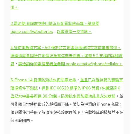
用。
3.電池使用時間視使用情況及配置狀態而異。請參閱
apple.com/tw/batteries
，
以取得進一步資訊。
4.須使用數據方案。5G 僅於特定地區並透過特定電信業者提供。
連線速度會因所在地情況及電信業者而異。如需 5G 支援的詳細資
訊
，
請洽詢你的電信業者並參閱 apple.com/tw/iphone/cellular。
5.iPhone 14 具備防潑抗水與防塵功能
，
並且已在受控管的實驗室
環境條件下測試
，
達到 IEC 60529 標準的 IP68 等級 (在最深達 6
公尺水中最長可達 30 分鐘)。防潑抗水與防塵功能非永久狀態
，並
可能隨日常使用造成的耗損而下降。請勿為潮濕的 iPhone 充電；
請參閱使用手冊了解清潔與乾燥處理說明。液體造成的損壞並不在
保固範圍內。