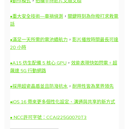
•動作模式
，
拍攝手持影片又順又穩
•重大安全技術—車禍偵測
，
關鍵時刻為你撥打求救電
話
•滿足一天所需的電池續航力
，
影片播放時間最長可達
20 小時
•A15 仿生配備 5 核心 GPU
，
效能表現快如閃電。超
飆速 5G 行動網路
•採用超瓷晶盾並且防潑抗水
，
耐用性皆為業界領先
•iOS 16 帶來更多個性化設定、溝通與共享的新方式
• NCC許可字號：CCAI225G0070T3