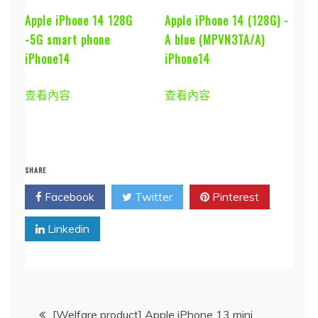
Apple iPhone 14 128G
Apple iPhone 14 (128G) -
-5G smart phone
A blue (MPVN3TA/A)
iPhone14
iPhone14
查看內容
查看內容
SHARE
Facebook
Twitter
Pinterest
Linkedin
文
[Welfare product] Apple iPhone 13 mini