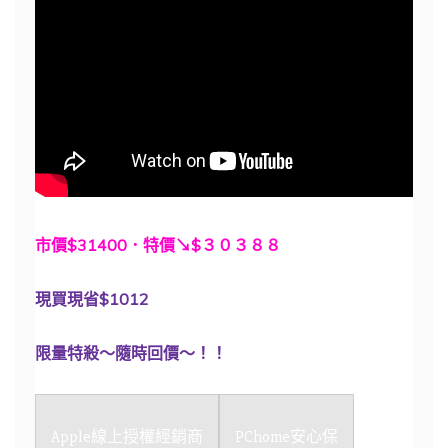
市價$31400．特價↘$３０３８８
現買現省$1012
限量特殺～隨時回價～！！
Apple線上授權經銷商
PChome安心保