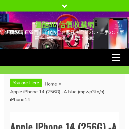
Skip
to
content
優酷3C 估價收購網
估價收購 直營門市加代收全台服務，全新3C、二手3C、筆
電、手機、平板、相機、鏡頭
You are Here
Home
Apple iPhone 14 (256G) -A blue (mpwp3ta/a)
iPhone14
Apple iPhone 14 (256G) -A