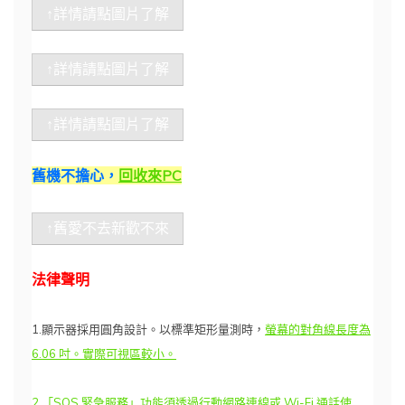
↑詳情請點圖片了解
↑詳情請點圖片了解
↑詳情請點圖片了解
舊機不擔心，
回收來PC
↑舊愛不去新歡不來
法律聲明
1.顯示器採用圓角設計。以標準矩形量測時，
螢幕的對角線長度為
6.06 吋。實際可視區較小。
2.「SOS 緊急服務」功能須透過行動網路連線或 Wi-Fi 通話使