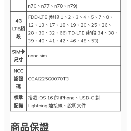
n70、n77、n78、n79)
FDD‑LTE (頻段 1、2、3、4、5、7、8、
4G
12、13、17、18、19、20、25、26、
LTE頻
28、30、32、66) TD‑LTE (頻段 34、38、
段
39、40、41、42、46、48、53)
SIM卡
nano sim
尺寸
NCC
認證
CCAI225G0070T3
碼
標準
搭載 iOS 16 的 iPhone、USB-C 對
配備
Lightning 連接線、說明文件
商品保證