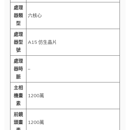
處理
器類
六核心
型
處理
器型
A15 仿生晶片
號
處理
器時
–
脈
主相
機畫
1200萬
素
前鏡
頭畫
1200萬
素