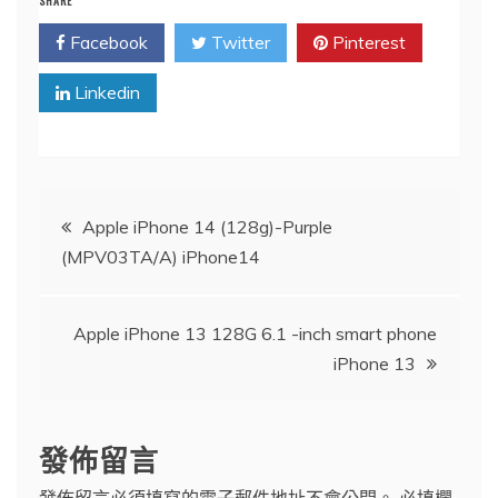
SHARE
Facebook
Twitter
Pinterest
Linkedin
文
Apple iPhone 14 (128g)-Purple
(MPV03TA/A) iPhone14
章
導
Apple iPhone 13 128G 6.1 -inch smart phone
iPhone 13
覽
發佈留言