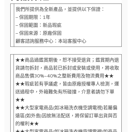
我們所提供為全新產品，並提供以下保證：
– 保固期限：1年
– 保固範圍：新品瑕疵
– 保固來源：原廠保固
顧客諮詢服務中心：本站客服中心
★★商品過鑑賞期後，恕不接受退貨；鑑賞期內退
貨請勿拆封，商品若已拆封或安裝或使用，將收取
商品售價30%~40%之整新費用及物流費用★★
★★瑕疵若有爭議處，皆由原廠授權專人檢測，運
送過程中，外箱難免有所碰撞，介意者請勿下單
★★
★★大型家電商品(如冰箱洗衣機空調電視)若屬偏
遠區(如外島)因故無法配送，將保留訂單出貨與否
的權利★★
★★大型家電商品(如冰箱洗衣機空調電視)如商品