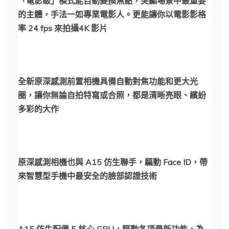
「電影級」模式能自動變換焦點，突顯場景中最重要
的主體，手法一如專業電影人。更能讓你以電影影格
率 24 fps 來拍攝4K 影片
全新原深感測前置相機具備自動對焦功能和更大光
圈，讓你無論自拍特寫或合照，都是清晰亮眼、繽紛
多彩的大作
原深感測相機也與 A15 仿生聯手，驅動 Face ID，帶
來智慧型手機中最安全的臉部認證技術
A15 仿生配備 5 核心 GPU，驅動各項最新功能，為