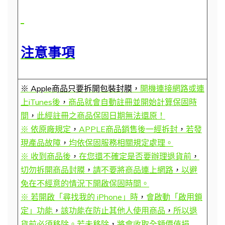
注意事項
※ Apple商品只要拆開包裝封膜，
開機連接網路或連
上iTunes後
，
商品就會自動註冊並開始計算保固時
間
，
此經註冊之商品保固日期無法還原！
※ 依原廠規定
，
APPLE商品銷售後一經拆封
，
若發
現產品故障
，
均依保固服務相關規定處理。
※ 收到商品後
，
在您還不確定是否要辦理退貨前
，
切勿拆開商品封膜
，
請不要將商品連上網路
，
以避
免在不經意的情況下開啟保固時間。
※ 若開啟「尋找我的 iPhone」時
，
會啟動「啟用鎖
定」功能
，
該功能在防止其他人使用商品
，
所以退
貨前必須移除。若未移除
，
將會收取全額價值損