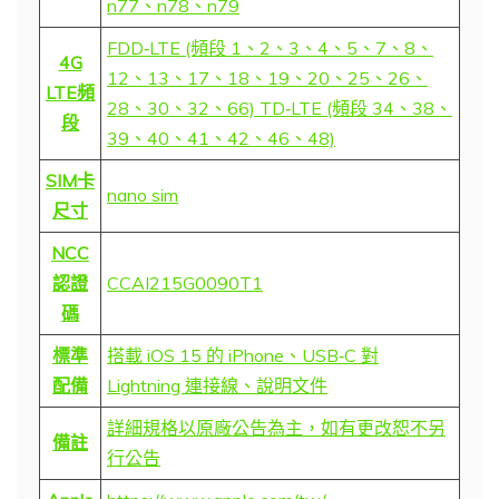
n77、n78、n79
FDD‑LTE (頻段 1、2、3、4、5、7、8、
4G
12、13、17、18、19、20、25、26、
LTE頻
28、30、32、66) TD‑LTE (頻段 34、38、
段
39、40、41、42、46、48)
SIM卡
nano sim
尺寸
NCC
認證
CCAI215G0090T1
碼
標準
搭載 iOS 15 的 iPhone、USB‑C 對
配備
Lightning 連接線、說明文件
詳細規格以原廠公告為主，如有更改恕不另
備註
行公告