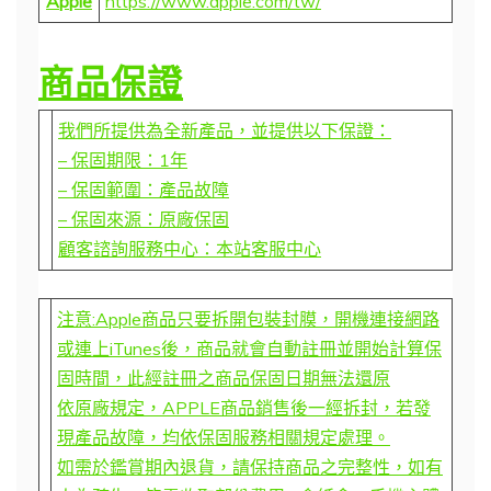
Apple
https://www.apple.com/tw/
商品保證
我們所提供為全新產品，並提供以下保證：
– 保固期限：1年
– 保固範圍：產品故障
– 保固來源：原廠保固
顧客諮詢服務中心：本站客服中心
注意:Apple商品只要拆開包裝封膜，開機連接網路
或連上iTunes後，商品就會自動註冊並開始計算保
固時間，此經註冊之商品保固日期無法還原
依原廠規定，APPLE商品銷售後一經拆封，若發
現產品故障，均依保固服務相關規定處理。
如需於鑑賞期內退貨，請保持商品之完整性，如有