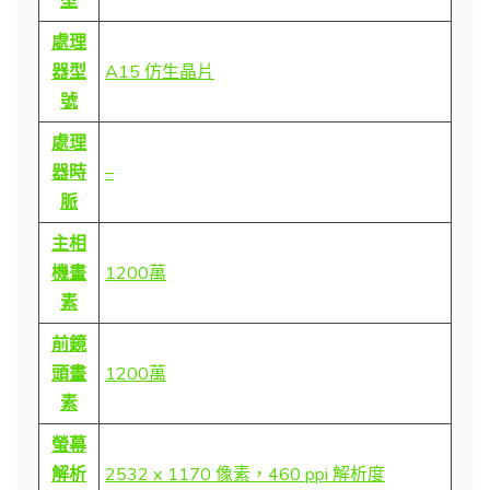
處理
器型
A15 仿生晶片
號
處理
器時
–
脈
主相
機畫
1200萬
素
前鏡
頭畫
1200萬
素
螢幕
解析
2532 x 1170 像素，
460 ppi 解析度