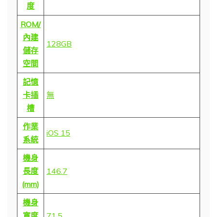
度
ROM/
內建
128GB
儲存
空間
記憶
卡插
無
槽
作業
iOS 15
系統
機身
長度
146.7
(mm)
機身
寬度
71.5