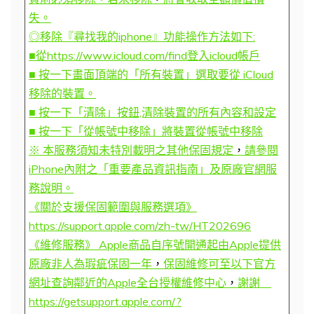
失。
◎移除『尋找我的iphone』功能操作方法如下:
■從https://www.icloud.com/find登入icloud帳戶
■ 按一下畫面頂端的「所有裝置」選取要從 iCloud
移除的裝置。
■ 按一下「清除」按鈕,清除裝置的所有內容和設定
■ 按一下「從帳號中移除」將裝置從帳號中移除
※ 本服務須知未特別載明之其他保固規定
，
請參閱
iPhone內附之「重要產品資訊指南」及原廠官網服
務說明。
《關於支援保固範圍與服務選項》
https://support.apple.com/zh-tw/HT202696
《維修服務》 Apple商品自序號開通起由Apple提供
原廠非人為瑕疵保固一年
，
保固維修可至以下官方
網址查詢鄰近的Apple全台授權維修中心
，
謝謝
https://getsupport.apple.com/?