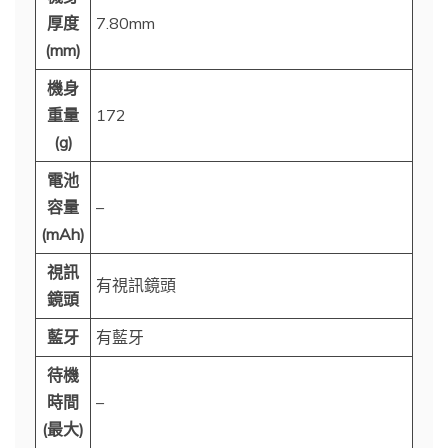
厚度
7.80mm
(mm)
機身
重量
172
(g)
電池
容量
–
(mAh)
視訊
有視訊鏡頭
鏡頭
藍牙
有藍牙
待機
時間
–
(最大)