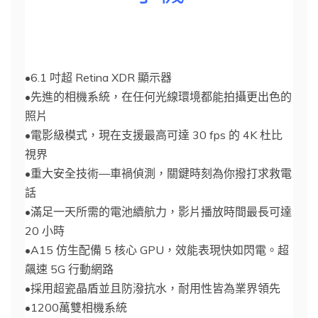
•6.1 吋超 Retina XDR 顯示器
•先進的相機系統，在任何光線環境都能拍攝更出色的
照片
•電影級模式，現在支援最高可達 30 fps 的 4K 杜比
視界
•重大安全技術—車禍偵測，關鍵時刻為你撥打求救電
話
•滿足一天所需的電池續航力，影片播放時間最長可達
20 小時
•A15 仿生配備 5 核心 GPU，效能表現快如閃電。超
飆速 5G 行動網路
•採用超瓷晶盾並且防潑抗水，耐用性皆為業界領先
•1200萬雙相機系統