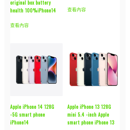
original box battery
查看內容
health 100%iPhone14
查看內容
Apple iPhone 14 128G
Apple iPhone 13 128G
-5G smart phone
mini 5.4 -inch Apple
iPhone14
smart phone iPhone 13