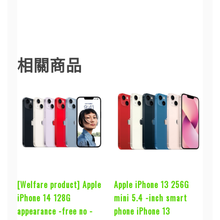
激優惠購物攻略 · iPhone 14 · iPhone 14 Plus · iPhone
14 Pro · iPhone 14 Pro max · alto新品上市 · iBRIDGE
充電必備 · 精選充電周邊.
相關商品
[Welfare product] Apple
Apple iPhone 13 256G
iPhone 14 128G
mini 5.4 -inch smart
appearance -free no -
phone iPhone 13