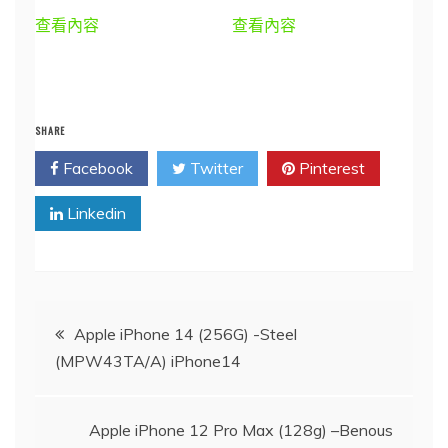
查看內容
查看內容
SHARE
Facebook
Twitter
Pinterest
Linkedin
文
Apple iPhone 14 (256G) -Steel
(MPW43TA/A) iPhone14
章
導
Apple iPhone 12 Pro Max (128g) –Benous