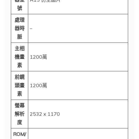
號
處理
器時
–
脈
主相
機畫
1200萬
素
前鏡
頭畫
1200萬
素
螢幕
解析
2532 x 1170
度
ROM/