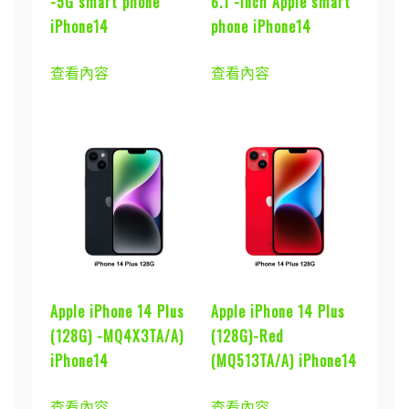
-5G smart phone
6.1 -inch Apple smart
iPhone14
phone iPhone14
查看內容
查看內容
Apple iPhone 14 Plus
Apple iPhone 14 Plus
(128G) -MQ4X3TA/A)
(128G)-Red
iPhone14
(MQ513TA/A) iPhone14
查看內容
查看內容