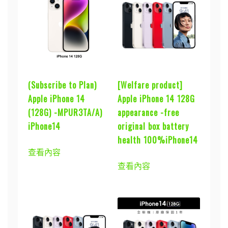
(Subscribe to Plan)
[Welfare product]
Apple iPhone 14
Apple iPhone 14 128G
(128G) -MPUR3TA/A)
appearance -free
iPhone14
original box battery
health 100%iPhone14
查看內容
查看內容