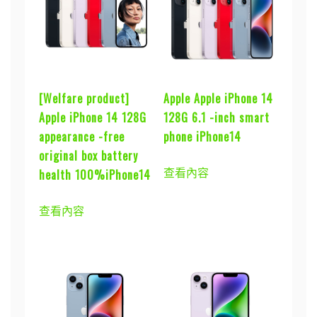
[Welfare product]
Apple Apple iPhone 14
Apple iPhone 14 128G
128G 6.1 -inch smart
appearance -free
phone iPhone14
original box battery
查看內容
health 100%iPhone14
查看內容