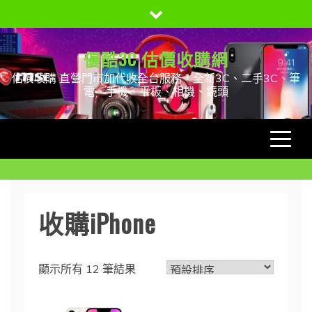
Skip
to
content
優酷3C 估價收購網
估價收購 直營門市加代收全台服務，全新3C、二手3C、筆
電、手機、平板、相機、鏡頭
收購iPhone
顯示所有 12 筆結果