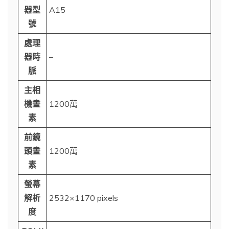
器型
A15
號
處理
器時
–
脈
主相
機畫
1200萬
素
前鏡
頭畫
1200萬
素
螢幕
解析
2532×1170 pixels
度