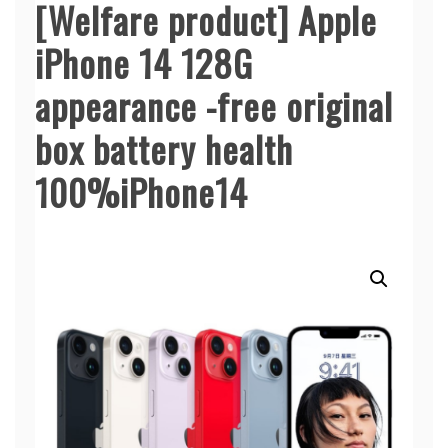
[Welfare product] Apple
iPhone 14 128G
appearance -free original
box battery health
100%iPhone14