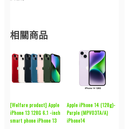
iPhone14
相關商品
[Welfare product] Apple
Apple iPhone 14 (128g)-
iPhone 13 128G 6.1 -inch
Purple (MPV03TA/A)
smart phone iPhone 13
iPhone14