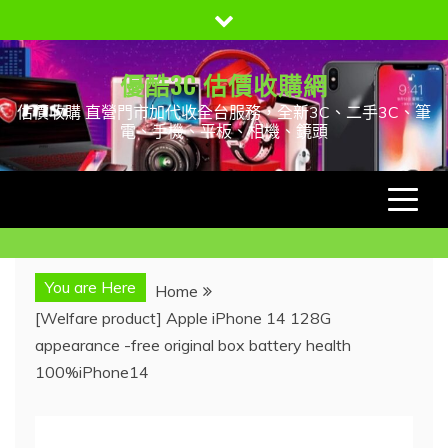
Skip
to
content
優酷3C 估價收購網
估價收購 直營門市加代收全台服務，全新3C、二手3C、筆
電、手機、平板、相機、鏡頭
You are Here
Home
[Welfare product] Apple iPhone 14 128G
appearance -free original box battery health
100%iPhone14