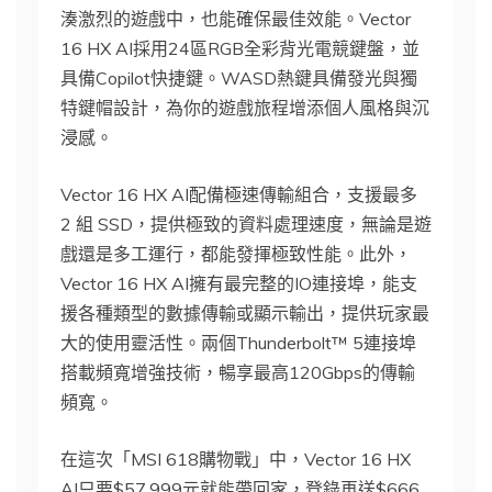
湊激烈的遊戲中，也能確保最佳效能。Vector
16 HX AI採用24區RGB全彩背光電競鍵盤，並
具備Copilot快捷鍵。WASD熱鍵具備發光與獨
特鍵帽設計，為你的遊戲旅程增添個人風格與沉
浸感。
Vector 16 HX AI配備極速傳輸組合，支援最多
2 組 SSD，提供極致的資料處理速度，無論是遊
戲還是多工運行，都能發揮極致性能。此外，
Vector 16 HX AI擁有最完整的IO連接埠，能支
援各種類型的數據傳輸或顯示輸出，提供玩家最
大的使用靈活性。兩個Thunderbolt™ 5連接埠
搭載頻寬增強技術，暢享最高120Gbps的傳輸
頻寬。
在這次「MSI 618購物戰」中，Vector 16 HX
AI只要$57,999元就能帶回家，登錄再送$666