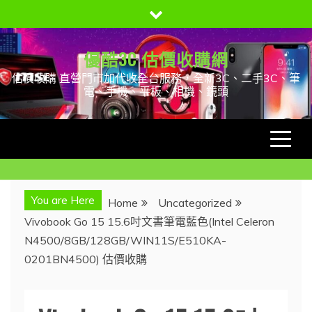
Skip
to
content
優酷3C 估價收購網
估價收購 直營門市加代收全台服務，全新3C、二手3C、筆
電、手機、平板、相機、鏡頭
You are Here
Home
Uncategorized
Vivobook Go 15 15.6吋文書筆電藍色(Intel Celeron
N4500/8GB/128GB/WIN11S/E510KA-
0201BN4500) 估價收購