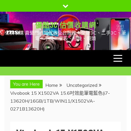
Skip
to
content
優酷3C 估價收購網
估價收購 直營門市加代收全台服務，全新3C、二手3C、筆
電、手機、平板、相機、鏡頭
You are Here
Home
Uncategorized
Vivobook 15 X1502VA 15.6吋效能筆電藍色(i7-
13620H/16GB/1TB/WIN11/X1502VA-
0271B13620H)