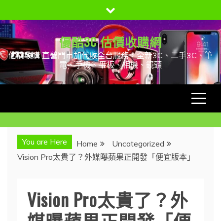
Skip
to
content
優酷3C 估價收購網
估價收購 直營門市加代收全台服務，全新3C、二手3C、筆
電、手機、平板、相機、鏡頭
You are Here
Home
Uncategorized
Vision Pro太貴了？外媒曝蘋果正開發「便宜版本」
Vision Pro太貴了？外
媒曝蘋果正開發「便