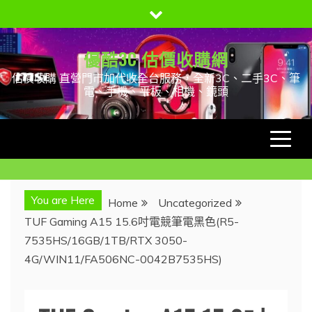
Skip
to
content
優酷3C 估價收購網
估價收購 直營門市加代收全台服務，全新3C、二手3C、筆
電、手機、平板、相機、鏡頭
You are Here
Home
Uncategorized
TUF Gaming A15 15.6吋電競筆電黑色(R5-
7535HS/16GB/1TB/RTX 3050-
4G/WIN11/FA506NC-0042B7535HS)