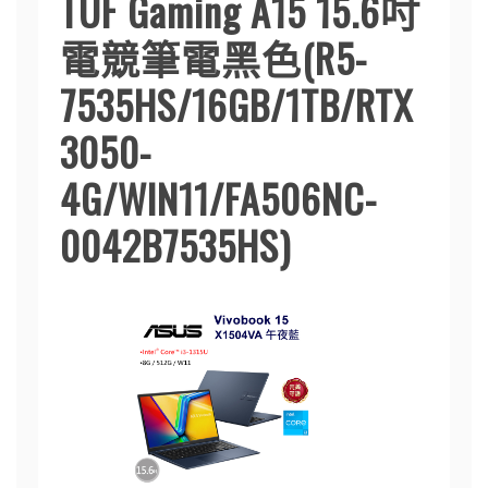
TUF Gaming A15 15.6吋
電競筆電黑色(R5-
7535HS/16GB/1TB/RTX
3050-
4G/WIN11/FA506NC-
0042B7535HS)