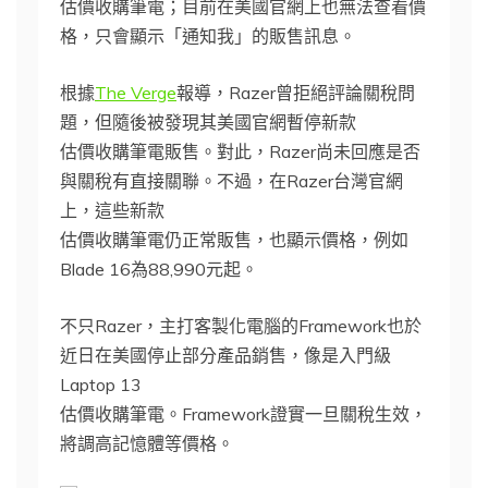
估價收購筆電；目前在美國官網上也無法查看價
格，只會顯示「通知我」的販售訊息。
根據
The Verge
報導，Razer曾拒絕評論關稅問
題，但隨後被發現其美國官網暫停新款
估價收購筆電販售。對此，Razer尚未回應是否
與關稅有直接關聯。不過，在Razer台灣官網
上，這些新款
估價收購筆電仍正常販售，也顯示價格，例如
Blade 16為88,990元起。
不只Razer，主打客製化電腦的Framework也於
近日在美國停止部分產品銷售，像是入門級
Laptop 13
估價收購筆電。Framework證實一旦關稅生效，
將調高記憶體等價格。