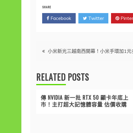
SHARE
Facebook
Twitter
Pinte
文
小米新光三越南西開幕！小米手環加1元多
章
RELATED POSTS
導
覽
傳 NVIDIA 新一批 RTX 50 顯卡年底上
市！主打超大記憶體容量 估價收購