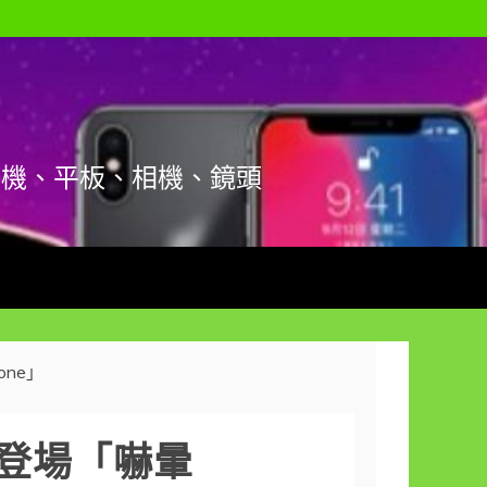
手機、平板、相機、鏡頭
one」
機一登場「嚇暈