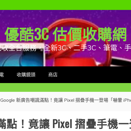
優酷3C 估價收購網
代收全台服務，全新3C、二手3C、筆電、
電
收購鏡頭
商店
Google 新廣告嘲諷滿點！竟讓 Pixel 摺疊手機一登場「嚇暈 iPh
諷滿點！竟讓 Pixel 摺疊手