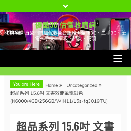
Skip
to
content
優酷3C 估價收購網
估價收購 直營門市加代收全台服務，全新3C、二手3C、筆
電、手機、平板、相機、鏡頭
You are Here
Home
Uncategorized
超品系列 15.6吋 文書效能筆電銀色
(N6000/4GB/256GB/WIN11/15s-fq3019TU)
超品系列 15.6吋 文書