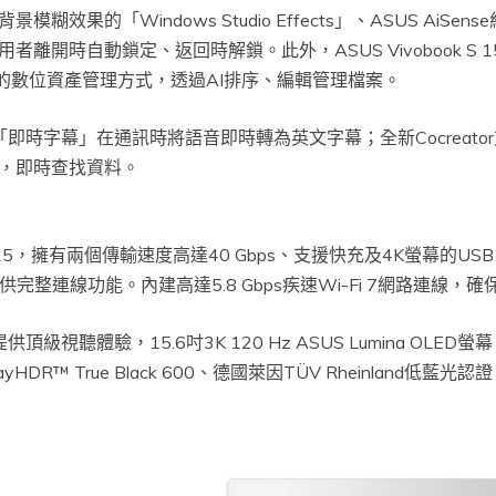
效果的「Windows Studio Effects」、ASUS Ai
開時自動鎖定、返回時解鎖。此外，ASUS Vivobook S 
強大的數位資產管理方式，透過AI排序、編輯管理檔案。
進功能：「即時字幕」在通訊時將語音即時轉為英文字幕；全新Cocre
，即時查找資料。
 15，擁有兩個傳輸速度高達40 Gbps、支援快充及4K螢幕的USB Type
孔，提供完整連線功能。內建高達5.8 Gbps疾速Wi-Fi 7網路連線
樂提供頂級視聽體驗，15.6吋3K 120 Hz ASUS Lumina O
layHDR™ True Black 600、德國萊因TÜV Rheinland低藍