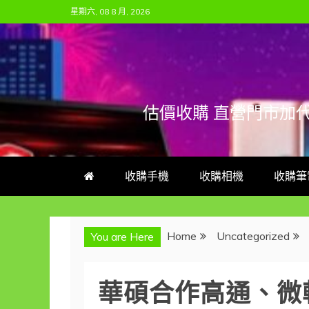
Skip
星期六, 08 8 月, 2026
to
content
估價收購 直營門市加
收購手機
收購相機
收購筆
Home
Uncategorized
You are Here
華碩合作高通、微軟推A