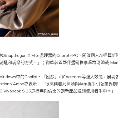
dragon X Elite處理器的Copilot+PC，開啟個人AI運
和玩樂的方式。」；微軟裝置夥伴暨銷售事業群副總裁 Mark 
注入Windows中的Copilot、「回顧」和Cocreator等強大效
tiano Amon亦表示：「很高興看到高通與華碩攜手引領業界創新，
S Vivobook S 15這樣無與倫比的創新產品送到使用者手中。」