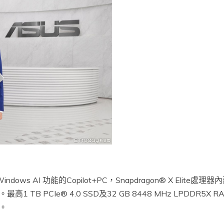
ndows AI 功能的Copilot+PC，Snapdragon® X Elite處理
B PCIe® 4.0 SSD及32 GB 8448 MHz LPDDR5X
。