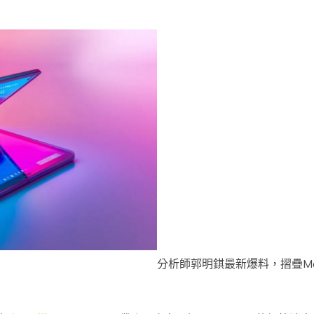
分析師郭明錤最新爆料，摺疊Ma