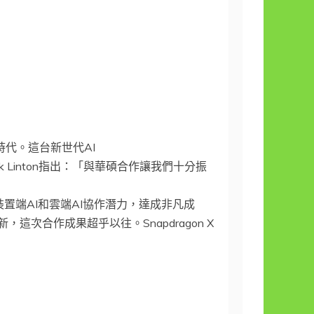
算新時代。這台新世代AI
Linton指出：「與華碩合作讓我們十分振
能，展現裝置端AI和雲端AI協作潛力，達成非凡成
這次合作成果超乎以往。Snapdragon X