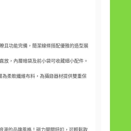
瞭且功能完備，簡潔線條搭配優雅的造型展
直放，內層暗袋及前小袋可收藏細小配件。
，內層為柔軟纖維布料，為攝錄器材提供雙重保
式浪漫的品牌風格！磁力開關鈕扣，可輕鬆取