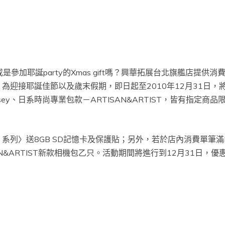
是參加耶誕party的Xmas gift嗎？興華拓展台北旗艦店提
列，為迎接耶誕佳節以及歲末假期，即日起至2010年12月31日
elsey、日系時尚專業包款－ARTISAN&ARTIST，皆有指
、系列〉送8GB SD記憶卡及保護貼；另外，若於店內消費單筆滿NT
TISAN&ARTIST新款相機包乙只。活動期間將進行到12月31