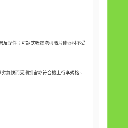
腳架及配件；可調式吸震泡棉隔片使器材不受
惡劣氣候而受潮損害亦符合機上行李規格。