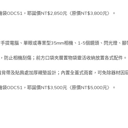
式相機袋ODC51，耶誕價NT$2,850元〈原價NT$3,800元〉。
吋手提電腦、單眼或專業型35mm相機、1-5個鏡頭、閃光燈、
，防止相機刮傷；前方口袋夾層置物袋靈活收納放置各式配件。
滑肩背帶及貼肩處加厚襯墊設計；內置全蓋式雨套，可免除器材因
式相機袋ODC51，耶誕價NT$3,500元〈原價NT$5,000元〉。