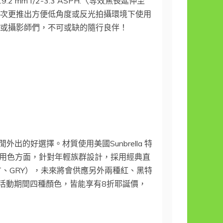
2 mm f/2-3.3 ASPH.〈等效焦長延伸至
；此次更推出方便低角度或反光拍攝環境下使用
夥伴或攝影師們，不可或缺的隨行良伴！
的好選擇。材質使用美國Sunbrella 特
用色方面，針對年輕族群設計，採用經典直
T、GRY），未來將會供應另外兩種紅、黑特
。活動期間四種顏色，皆能享有8折耶誕價，