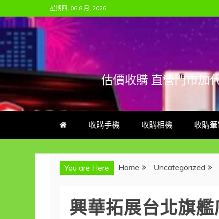
Skip
星期四, 06 8 月, 2026
to
content
估價收購 直營門市加
收購手機
收購相機
收購筆
Home
Uncategorized
You are Here
興華拓展台北旗艦