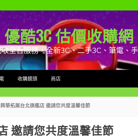
優酷3C 估價收購網
代收全台服務，全新3C、二手3C、筆電、
電
收購鏡頭
商店
興華拓展台北旗艦店 邀請您共度溫馨佳節
店 邀請您共度溫馨佳節