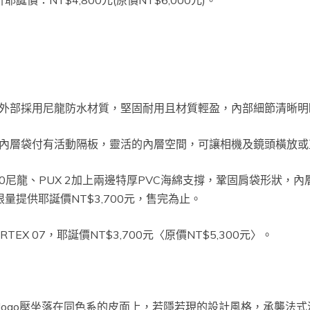
八折耶誕價：NT$4,800元(原價NT$6,000元)。
外部採用尼龍防水材質，堅固耐用且材質輕盈，內部細節清晰明
內層袋付有活動隔板，靈活的內層空間，可讓相機及鏡頭橫放或
×20尼龍、PUX 2加上兩邊特厚PVC海綿支撐，鞏固肩袋形狀
限量提供耶誕價NT$3,700元，售完為止。
式CORTEX 07，耶誕價NT$3,700元〈原價NT$5,300元〉。
logo壓坐落在同色系的皮面上，若隱若現的設計風格，承襲法