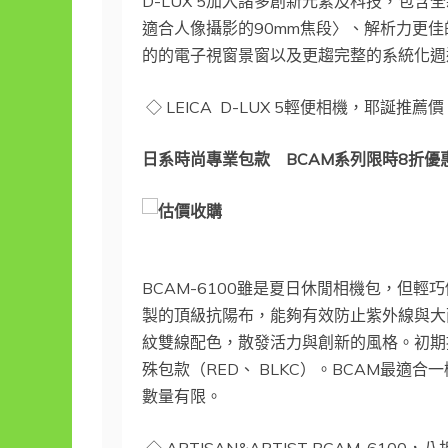
D-LUX 5加入諸多創新元素及科技，包含全新研發的
適合人像攝影的90mm焦段〉、解析力更佳的
的的電子視窗景窗以及更趨完整的系統化週邊
◇ LEICA D-LUX 5輕便相機，耶誕推薦價
日系時尚專業包款
BCAM
系列限時
8
折優
BCAM-6100雖是夏日休閒相機包，但輕
製的頂級抗陽布，能夠有效防止紫外線與大
紋雙線配色，散發活力與創新的風格。初期提
殊包款（RED、 BLKC）。BCAM最
數量有限。