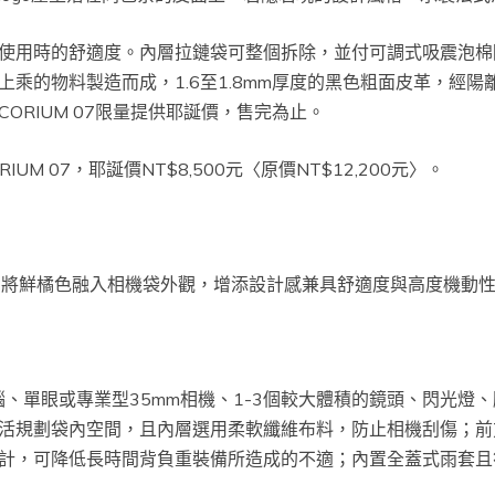
使用時的舒適度。內層拉鏈袋可整個拆除，並付可調式吸震泡棉
乘的物料製造而成，1.6至1.8mm厚度的黑色粗面皮革，經
ORIUM 07限量提供耶誕價，售完為止。
CORIUM 07，耶誕價NT$8,500元〈原價NT$12,200元〉。
，將鮮橘色融入相機袋外觀，增添設計感兼具舒適度與高度機動
腦、單眼或專業型35mm相機、1-3個較大體積的鏡頭、閃光
活規劃袋內空間，且內層選用柔軟纖維布料，防止相機刮傷；前
計，可降低長時間背負重裝備所造成的不適；內置全蓋式雨套且