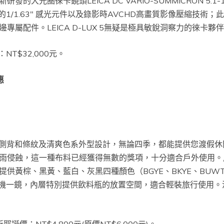
大光圈徠卡鏡頭LEICA DC VARIO-SUMMICRON 5.1-19.
1/1.63″ 感光元件以及錄影時AVCHD高畫質影像壓縮技術
專屬配件。LEICA D-LUX 5無疑是極具敏銳洞察力的徠卡
：NT$32,000元。
惠
巧側背和條紋及清爽色系外型設計，無論四季，都能提供您渡假休閒外出
雨侵蝕，這一種布料已經獲得無數的獎項，十分適合戶外使用。
供黃棕、黑黃、藍白、灰黑四種顏色（BGYE、BKYE、BUW
適合一機一鏡，內層特別提供飲料瓶的放置空間，適合輕裝旅行使用