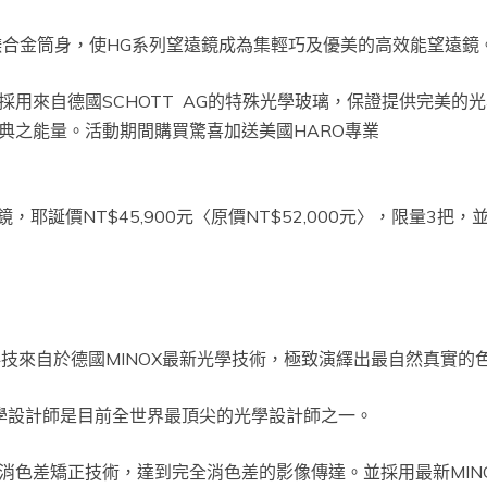
合金筒身，使HG系列望遠鏡成為集輕巧及優美的高效能望遠鏡
用來自德國SCHOTT AG的特殊光學玻璃，保證提供完美的光學
典之能量。活動期間購買驚喜加送美國HARO專業
筒望遠鏡，耶誕價NT$45,900元〈原價NT$52,000元〉，限量3把
技來自於德國MINOX最新光學技術，極致演繹出最自然真實的色
ICA光學設計師是目前全世界最頂尖的光學設計師之一。
，複消色差矯正技術，達到完全消色差的影像傳達。並採用最新MI