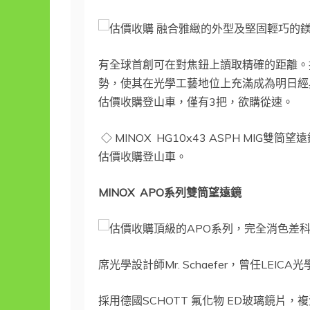
融合雅緻的外型及堅固輕巧的鎂
有全球首創可在對焦鈕上讀取精確的距離。採
勢，使其在光學工藝地位上充滿成為明日經
估價收購登山車，僅有3把，欲購從速。
◇ MINOX HG10x43 ASPH MIG雙
估價收購登山車。
MINOX APO
系列雙筒望遠鏡
頂級的APO系列，完全消色差科
席光學設計師Mr. Schaefer，曾任LE
採用德國SCHOTT 氟化物 ED玻璃鏡片