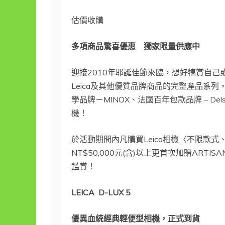
估價收購
多項商品驚喜優惠 獨家限量供應中
迎接2010年耶誕佳節來臨，想好犒賞自己或
Leica及其他優質品牌商品的完整產品系
學品牌－MINOX、法國百年包款品牌 – D
機！
於活動期間內凡購買Leica相機〈不限款式
NT$50,000元(含)以上更首次加贈AR
鑑賞！
LEICA D-LUX 5
優異血統經典輕便型相機，正式到貨