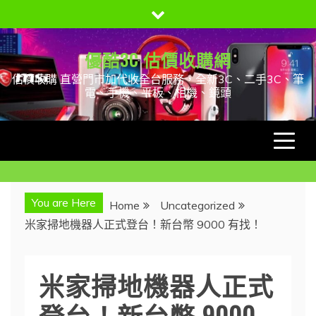
Skip
to
content
優酷3C 估價收購網
估價收購 直營門市加代收全台服務，全新3C、二手3C、筆
電、手機、平板、相機、鏡頭
You are Here
Home
Uncategorized
米家掃地機器人正式登台！新台幣 9000 有找！
米家掃地機器人正式
登台！新台幣 9000