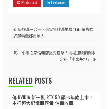
Pinterest
Linkedin
文
吸拖洗三合一，米家無線洗地機2Lite讓寶媽
迴歸精緻都市麗人
章
導
影／小米之家信義店搶先直擊！同場加映期間限
定的「小米基地」
覽
RELATED POSTS
傳 NVIDIA 新一批 RTX 50 顯卡年底上市！
主打超大記憶體容量 估價收購