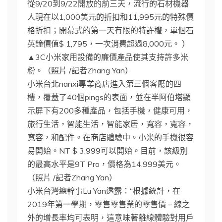
從9/20到9/22開放的前三天，流行的石材機器
人現在以1,000美元的折扣和11,995元的特殊價
格折扣；開幕式的第一天有限的特許權，單個石
英鐘價值$ 1,795，一次消費超過8,000元。 ）
▲3C小米家用設備的廉價產品使其支持許多米
粉。（照片 /記者Zhang Yan）
小米台北nanxi專業商店進入第三個客廳的四
樓，覆蓋了40個pings的表面，並在半阿伯塔顯
示屏下有200多種產品，包括手機，健康可用，
旅行生活，智能生活，智能家居，寬容，寬容，
寬容，和配件。在商店體驗中。小米的手機很容
易開始。NT $ 3,999可以開始。目前，該級別
的最高水平是9T Pro，價格為14,999美元。
（照片 /記者Zhang Yan）
小米台灣總幹事Lu Yan透露：“根據統計，在
2019年第一學期，零售零售業的零售價 – 線之
外的增長率均可表明，這意味著離線體驗對用戶