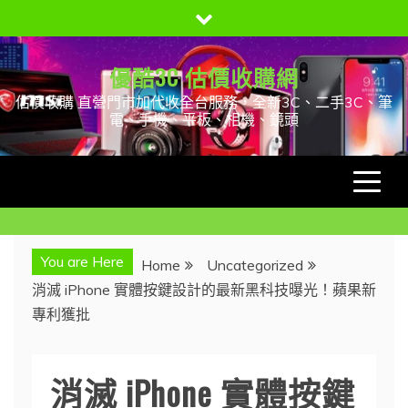
Skip
to
content
優酷3C 估價收購網
估價收購 直營門市加代收全台服務，全新3C、二手3C、筆
電、手機、平板、相機、鏡頭
You are Here
Home
Uncategorized
消滅 iPhone 實體按鍵設計的最新黑科技曝光！蘋果新
專利獲批
消滅 iPhone 實體按鍵