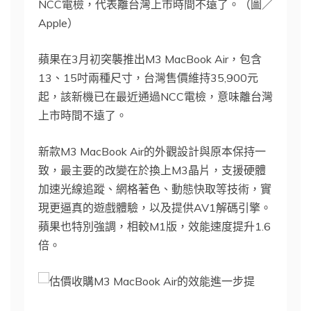
NCC電檢，代表離台灣上市時間不遠了。（圖／
Apple）
蘋果在3月初突襲推出M3 MacBook Air，包含
13、15吋兩種尺寸，台灣售價維持35,900元
起，該新機已在最近通過NCC電檢，意味離台灣
上市時間不遠了。
新款
M3 MacBook Air的外觀設計與原本保持一
致，最主要的改變在於換上
M3晶片，支援硬體
加速光線追蹤、網格著色、動態快取等技術，實
現更逼真的遊戲體驗，以及提供
AV1解碼引擎。
蘋果也特別強調，相較
M1版，效能速度提升
1.6
倍。
M3 MacBook Air的效能進一步提