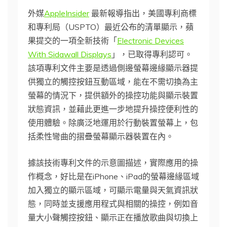
外媒
AppleInsider
最新報導指出，美國專利商標
和專利局（USPTO）最近公布的清單顯示，蘋
果提交的一項全新技術「
Electronic Devices
With Sidawall Displays
」，已取得專利認可。
該項專利文件主要是透過側邊螢幕邊緣顯示器提
供獨立的觸控按鈕互動區域，能在不需切換為主
螢幕的情況下，提供額外的操控功能與顯示裝置
狀態資訊，並藉此更進一步地提升操控便利性的
使用體驗。除廣泛地運用於行動裝置螢幕上，包
括柔性彎曲的摺疊螢幕顯示器裝置在內。
據該技術專利文件的示意圖描述，實際應用的操
作概念，好比是在iPhone、iPad的螢幕邊緣區域
加入獨立的顯示區域，可顯示電量與天氣資訊狀
態，同時並支援應用程式與相關的操控，例如音
量大小聲觸控按鈕、顯示正在播放歌曲與切換上