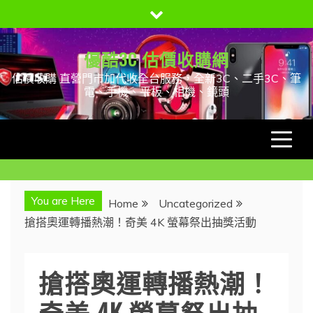
Skip
to
content
優酷3C 估價收購網
估價收購 直營門市加代收全台服務，全新3C、二手3C、筆
電、手機、平板、相機、鏡頭
You are Here
Home
Uncategorized
搶搭奧運轉播熱潮！奇美 4K 螢幕祭出抽獎活動
搶搭奧運轉播熱潮！
奇美 4K 螢幕祭出抽