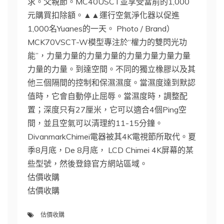
求。父親節。MC40USCT並享受當前的1,000
元購買扣除額。▲▲運行空氣淨化器以促進
1,000名Yuanes的一天。 Photo / Brand）
MCK70VSCT-W模型專注於“權力的雙閃光功
能”，力量力量的力量力量的力量力量力量力量
力量的力量。到達空間。不同的獨立橡膠以及其
他三個隔間的控制和保濕濕度。當濕度達到默認
值時，它會自動停止屈辱。當濕度時，調整配
置；深度只有27厘米，它可以適合4個Ping空
間，並且空氣可以清理約11-15分鐘。
DivanmarkChimei電器被其4K電視節所取代。夏
季8月底，De 8月底， LCD Chimei 4K屏幕的某
些型號，然後登錄官方網站區域。
估價收購
估價收購
估價收購