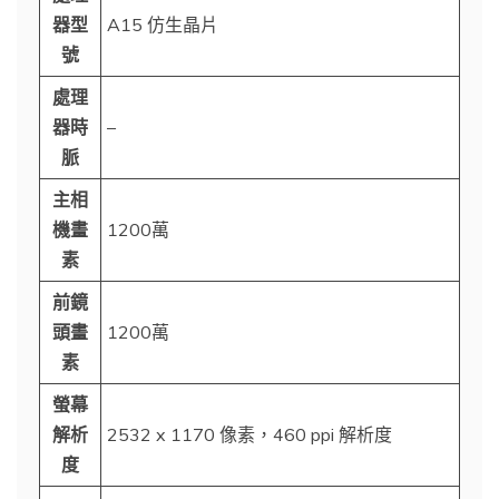
器型
A15 仿生晶片
號
處理
器時
–
脈
主相
機畫
1200萬
素
前鏡
頭畫
1200萬
素
螢幕
解析
2532 x 1170 像素，460 ppi 解析度
度