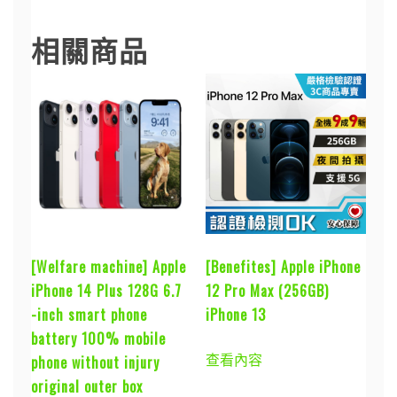
相關商品
[Welfare machine] Apple
[Benefites] Apple iPhone
iPhone 14 Plus 128G 6.7
12 Pro Max (256GB)
-inch smart phone
iPhone 13
battery 100% mobile
查看內容
phone without injury
original outer box