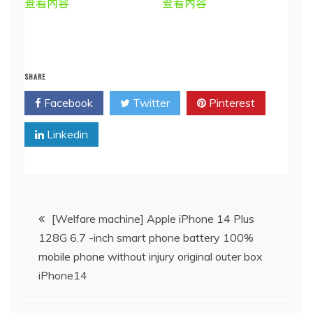
查看內容
查看內容
SHARE
Facebook
Twitter
Pinterest
Linkedin
文
[Welfare machine] Apple iPhone 14 Plus
128G 6.7 -inch smart phone battery 100%
章
mobile phone without injury original outer box
iPhone14
導