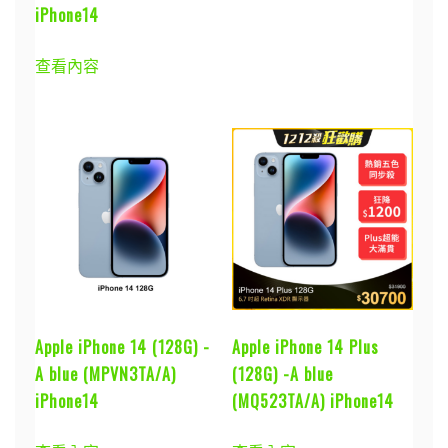
iPhone14
查看內容
Apple iPhone 14 (128G) -
Apple iPhone 14 Plus
A blue (MPVN3TA/A)
(128G) -A blue
iPhone14
(MQ523TA/A) iPhone14