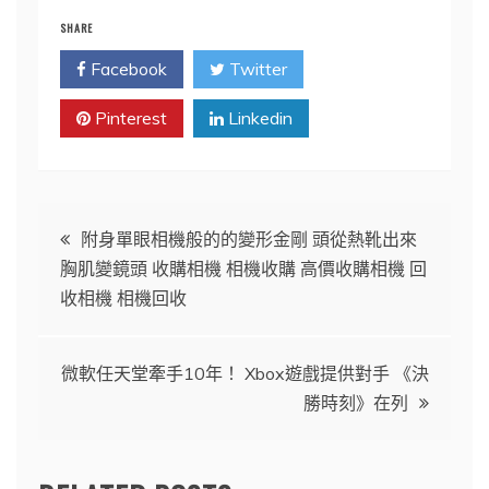
SHARE
Facebook
Twitter
Pinterest
Linkedin
文
附身單眼相機般的的變形金剛 頭從熱靴出來
胸肌變鏡頭 收購相機 相機收購 高價收購相機 回
章
收相機 相機回收
導
微軟任天堂牽手10年！ Xbox遊戲提供對手 《決
覽
勝時刻》在列