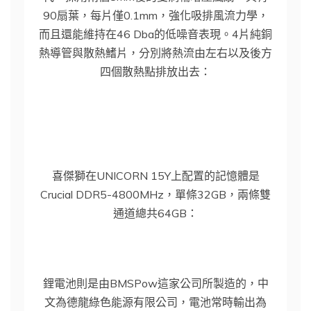
90扇葉，每片僅0.1mm，強化吸排風流力學，
而且還能維持在46 Dba的低噪音表現。4片純銅
熱導管與散熱鰭片，分別將熱流由左右以及後方
四個散熱點排放出去：
喜傑獅在UNICORN 15Y上配置的記憶體是
Crucial DDR5-4800MHz，單條32GB，兩條雙
通道總共64GB：
鋰電池則是由BMSPow這家公司所製造的，中
文為德龍綠色能源有限公司，電池常時輸出為