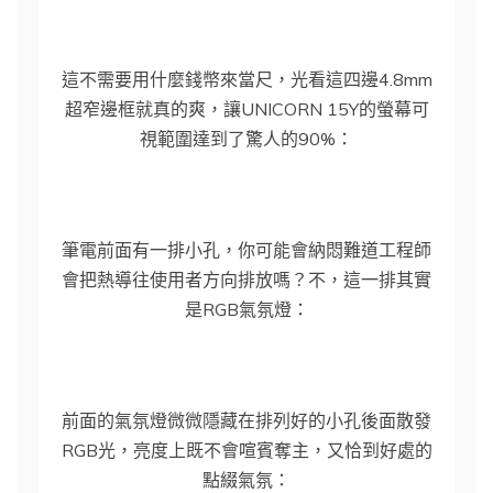
這不需要用什麼錢幣來當尺，光看這四邊4.8mm
超窄邊框就真的爽，讓UNICORN 15Y的螢幕可
視範圍達到了驚人的90%：
筆電前面有一排小孔，你可能會納悶難道工程師
會把熱導往使用者方向排放嗎？不，這一排其實
是RGB氣氛燈：
前面的氣氛燈微微隱藏在排列好的小孔後面散發
RGB光，亮度上既不會喧賓奪主，又恰到好處的
點綴氣氛：