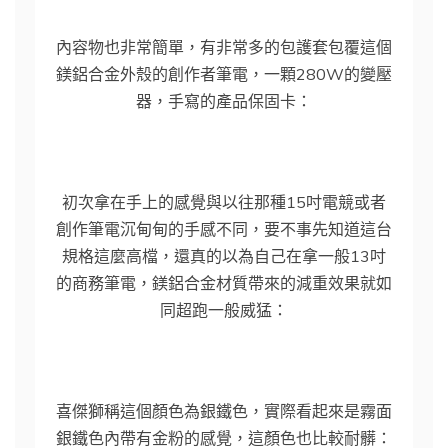
內容物也非常簡單，有非常多的包護套包覆這個
鎂鋁合金外殼的創作者筆電，一顆280W的變壓
器，手寫的產品保固卡：
初次拿在手上的感覺與以往那種15吋電競或者
創作筆電沉甸甸的手感不同，要不事先知道這台
規格這麼高檔，還真的以為自己在拿一般13吋
的商務筆電，鎂鋁合金材質帶來的減重效果就如
同超跑一般威猛：
喜傑獅稱這個顏色為銀鐵色，實際看起來是霧面
銀鐵色內帶有金粉的感覺，這顏色也比較耐髒：