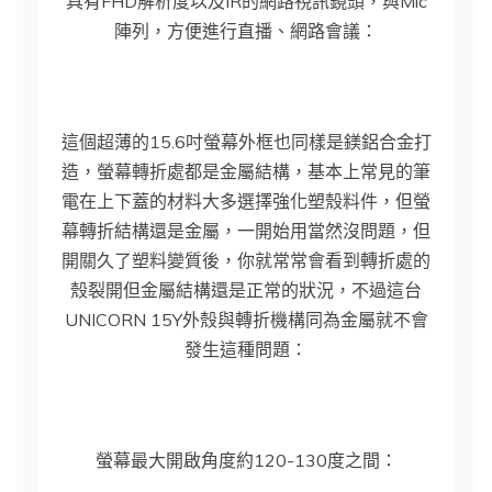
具有FHD解析度以及IR的網路視訊鏡頭，與Mic
陣列，方便進行直播、網路會議：
這個超薄的15.6吋螢幕外框也同樣是鎂鋁合金打
造，螢幕轉折處都是金屬結構，基本上常見的筆
電在上下蓋的材料大多選擇強化塑殼料件，但螢
幕轉折結構還是金屬，一開始用當然沒問題，但
開關久了塑料變質後，你就常常會看到轉折處的
殼裂開但金屬結構還是正常的狀況，不過這台
UNICORN 15Y外殼與轉折機構同為金屬就不會
發生這種問題：
螢幕最大開啟角度約120-130度之間：