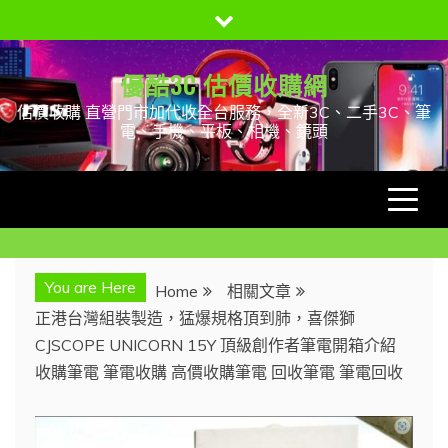
Skip
to
content
優酷3C 估價收購網
估價收購 直營門市加代收全台服務，全新3C、二手3C、筆
電、手機、平板、相機、鏡頭
You are Here
Home
相關文章
正港台灣組裝製造，猛爆規格頂到肺，喜傑獅
CJSCOPE UNICORN 15Y 頂級創作者筆電開箱介紹
收購筆電 筆電收購 高價收購筆電 回收筆電 筆電回收