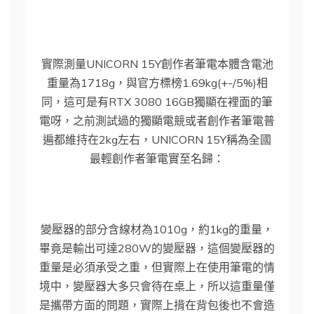
實際測量UNICORN 15Y創作者筆電本體含電池
重量為1718g，與官方標榜1.69kg(+-/5%)相
同，這可是有RTX 3080 16GB獨顯在裡面的筆
電呀，之前測試過的獨顯電競或者創作者筆電普
遍都維持在2kg左右，UNICORN 15Y稱為全國
最輕創作者筆電實至名歸：
變壓器的部分含線材為1010g，約1kg的重量，
畢竟是輸出可達280W的變壓器，這個變壓器的
重量是必須承受之重，但實際上在使用筆電的情
境中，變壓器大多只會待在桌上，所以這重量僅
是攜帶方面的問題，實際上揹在背包後也不會造