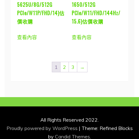
5625U/8G/512G
1650/512G
PCIe/W11P/FHD/14)估
PCIe/W11/FHD/144Hz/
價收購
15.6)估價收購
查看內容
查看內容
1
2
3
→
All Rights Reserved 2022.
Proudly powered by WordPress
|
Theme: Refined Blocks
by
Candid Themes
.