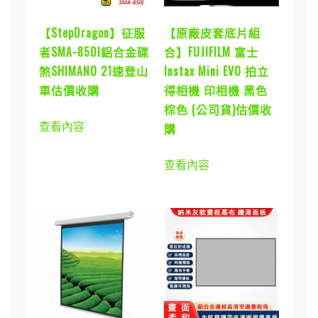
【StepDragon】征服
【原廠皮套底片組
者SMA-850I鋁合金碟
合】FUJIFILM 富士
煞SHIMANO 21速登山
Instax Mini EVO 拍立
車估價收購
得相機 印相機 黑色
棕色 (公司貨)估價收
查看內容
購
查看內容