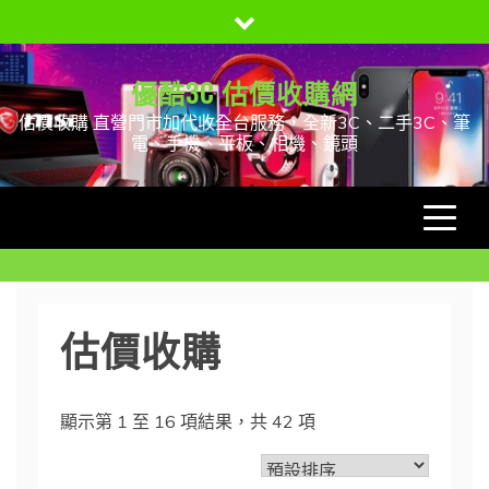
Skip
to
content
優酷3C 估價收購網
估價收購 直營門市加代收全台服務，全新3C、二手3C、筆
電、手機、平板、相機、鏡頭
估價收購
顯示第 1 至 16 項結果，共 42 項