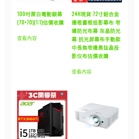
100吋蓆白電動銀幕
24H現貨 72寸鋁合金
(70×70)(1:1)估價收購
邊框畫框投影幕布 窄
邊防光布幕 灰晶防光
查看內容
幕 抗光屏幕布手動款
中長焦窄邊黑钛晶投
影仪布估價收購
查看內容